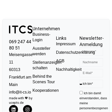
Unternehmen
Business-
Links
Newsletter-
Login
069 247 44
Impressum
Anmeldung
80 51
Aussteller
Datenschutzerklärung
werden
Meisengasse
AGB
11
Stellenanzeigen
schalten
Nachhaltigkeit
60313
Behind the
Frankfurt am
Scenes Tour
Main
Kooperationen
info@it-cs.io
Ich bin damit
made with 💖 by
einverstanden, dass
ucepts.de
meine
personenbezogenen