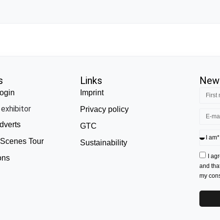
s
Links
News
ogin
Imprint
exhibitor
Privacy policy
dverts
GTC
 Scenes Tour
Sustainability
I ag
ons
and tha
my conse