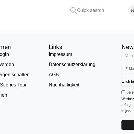
Quick search
⌘
hmen
Links
News
ogin
Impressum
 werden
Datenschutzerklärung
eigen schalten
AGB
 Scenes Tour
Nachhaltigkeit
Ich 
onen
Werbezw
erfolgt.
in jede