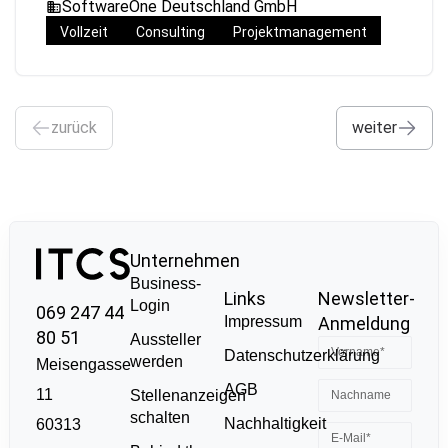
SoftwareOne Deutschland GmbH
Vollzeit
Consulting
Projektmanagement
zurück
weiter
Unternehmen
Business-
Links
Newsletter-
Login
069 247 44
Impressum
Anmeldung
80 51
Aussteller
Datenschutzerklärung
werden
Meisengasse
AGB
11
Stellenanzeigen
schalten
Nachhaltigkeit
60313