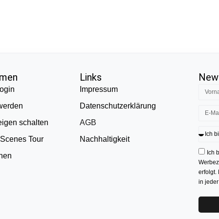
hmen
Links
News
ogin
Impressum
 werden
Datenschutzerklärung
eigen schalten
AGB
 Scenes Tour
Nachhaltigkeit
Ich 
onen
Werbezw
erfolgt.
in jede