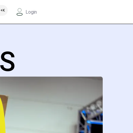
+K
Login
PS