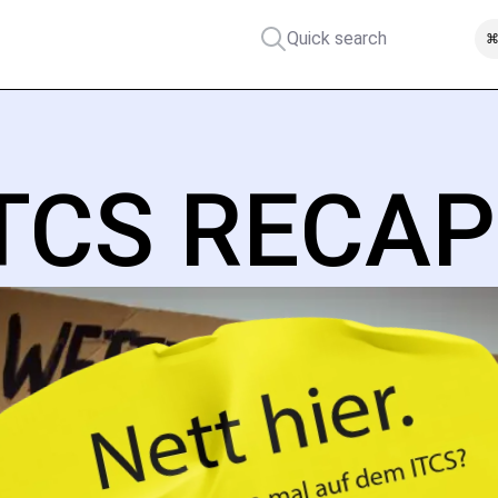
Quick search
⌘
TCS RECA