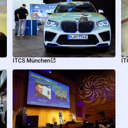
ITCS München
IT