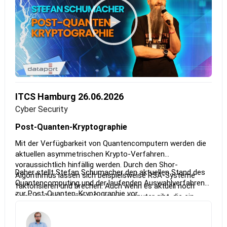
ITCS Hamburg 26.06.2026
Cyber Security
Post-Quanten-Kryptographie
Mit der Verfügbarkeit von Quantencomputern werden die
aktuellen asymmetrischen Krypto-Verfahren
voraussichtlich hinfällig werden. Durch den Shor-
Daher stellt Stefan Schumacher den aktuellen Stand des
Algorithmus lassen sich beispielsweise RSA-Systeme
Quantencomputing und der laufenden Auswahlverfahren
faktorisieren und brechen. Auch wenn es aktuell noch
zur Post-Quanten-Kryptographie vor.
keine funktionierenden Quantencomputer gibt, die ein
RSA4096 brechen können, ist es höchste Zeit, an der
notwendigen Migration hin zu Post-Quanten-