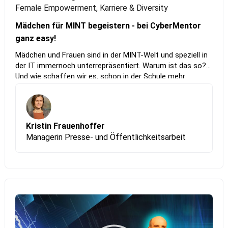
Female Empowerment, Karriere & Diversity
Mädchen für MINT begeistern - bei CyberMentor
ganz easy!
Mädchen und Frauen sind in der MINT-Welt und speziell in
der IT immernoch unterrepräsentiert. Warum ist das so?
Und wie schaffen wir es, schon in der Schule mehr
Mädchen für MINT zu begeistern? Als Online-Mentoring-
Programm setzt CyberMentor dort an: bei der
persönlichen Begeisterung. Im Vortrag erfährst du, wie
CyberMentor funktioniert und wirkt und wie du dich selbst
Kristin Frauenhoffer
einbringen und als Mentorin Mädchen auf ihrem Weg in
Managerin Presse- und Öffentlichkeitsarbeit
MINT unterstützen und begleiten kannst.