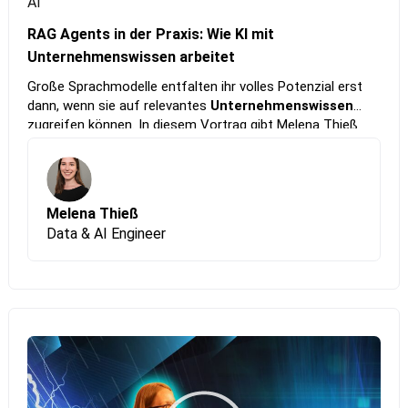
AI
RAG Agents in der Praxis: Wie KI mit
Unternehmenswissen arbeitet
Große Sprachmodelle entfalten ihr volles Potenzial erst
dann, wenn sie auf relevantes
Unternehmenswissen
zugreifen können. In diesem Vortrag gibt Melena Thieß
einen kompakten Überblick darüber, was sogenannte
Retrieval-Augmented Generation (RAG) Agents
sind,
wie sie funktionieren und warum sie aktuell eine zentrale
Rolle in modernen KI-Lösungen spielen. Anhand von
Melena Thieß
Beispielen aus dem
Beratungsalltag
zeigt Obungi, wie sie
Data & AI Engineer
als IT-Consultancy intelligente KI-Systeme entwickeln.