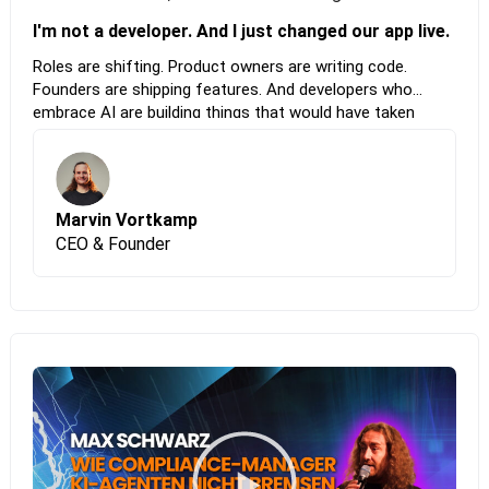
I'm not a developer. And I just changed our app live.
Roles are shifting. Product owners are writing code.
Founders are shipping features. And developers who
embrace AI are building things that would have taken
entire teams before. In this live demo, Marvin Vortkamp
will open the itemary codebase, make a real frontend
change using OpenAI Codex inside VS Code, and show the
result running on screen. No prior coding experience
Marvin Vortkamp
required on his end. If he can do this, the bar for what
CEO & Founder
developers can achieve today has never been higher. This
session is not about replacing engineers. It’s about what
becomes possible when everyone moves one step closer
to the code.