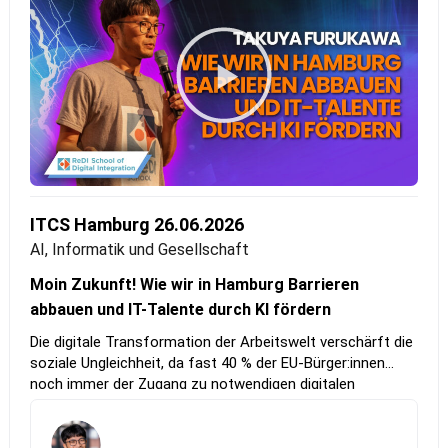
ITCS Hamburg 26.06.2026
AI, Informatik und Gesellschaft
Moin Zukunft! Wie wir in Hamburg Barrieren
abbauen und IT-Talente durch KI fördern
Die digitale Transformation der Arbeitswelt verschärft die
soziale Ungleichheit, da fast 40 % der EU-Bürger:innen
noch immer der Zugang zu notwendigen digitalen
Kompetenzen fehlt. Die ReDI School of Digital Integration
begegnet dieser Herausforderung direkt in Hamburg mit
einer neuen Lernplattform, die euch Wissen über KI-