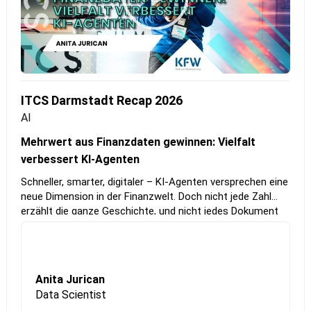
ITCS Darmstadt Recap 2026
AI
Mehrwert aus Finanzdaten gewinnen: Vielfalt
verbessert KI-Agenten
Schneller, smarter, digitaler – KI-Agenten versprechen eine
neue Dimension in der Finanzwelt. Doch nicht jede Zahl
erzählt die ganze Geschichte, und nicht jedes Dokument
lässt sich einfach entschlüsseln. Entscheidend ist dabei,
dass vielfältige Perspektiven im Entwicklungsteam
bessere Fragen aufwerfen und so dazu beitragen, KI-
Lösungen zu schaffen, die technisch versiert, praxisnah
Anita Jurican
und innovativ sind.
Data Scientist