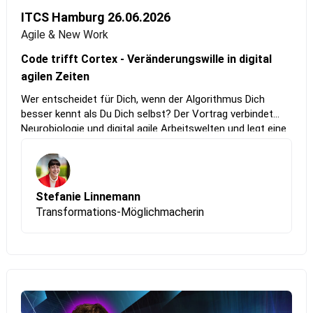
ITCS Hamburg 26.06.2026
Agile & New Work
Code trifft Cortex - Veränderungswille in digital
agilen Zeiten
Wer entscheidet für Dich, wenn der Algorithmus Dich
besser kennt als Du Dich selbst? Der Vortrag verbindet
Neurobiologie und digital agile Arbeitswelten und legt eine
Spur, die Tech-Profis selten so sehen. Und was, wenn die
wichtigste Kompetenz der nächsten Jahre dort liegt, wo
Du sie am wenigsten vermutest?
Stefanie Linnemann
Transformations-Möglichmacherin