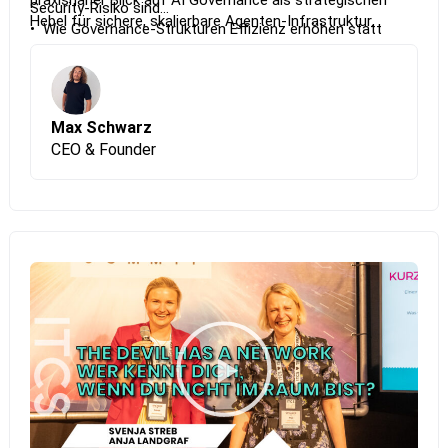
praxisnaher Blick auf AI Governance als strategischen
Security-Risiko sind
Hebel für sichere, skalierbare Agenten-Infrastruktur.
•⁠ ⁠Wie Governance-Strukturen Effizienz erhöhen statt
reduzieren
•⁠ ⁠Erste Schritte vom Policy-Dokument zur technisch
umgesetzten Guardrail
Max Schwarz
CEO & Founder