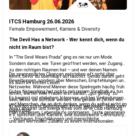
ITCS Hamburg 26.06.2026
Female Empowerment, Karriere & Diversity
The Devil Has a Network - Wer kennt dich, wenn du
nicht im Raum bist?
In “The Devil Wears Prada“ ging es nie nur um Mode.
Sondern darum, wie Türen geöffnet werden, wer Zugang
zu den richtigen Räumen hat – und wer deinen Namen
Die spannendsten Chancen entstehen oft nicht über
kennt, bevor du überhaupt auftauchst. Genau darum geht
Bewerbungen, sondern über Menschen, Empfehlungen und
es auch im echten Leben.
Netzwerke. Während Männer diese Spielregeln häufig früh
Gutes Networking hat nichts mit reinem Smalltalk zu tun.
lernen, warten viele Frauen erst darauf, „gut genug“ zu
Es beginnt mit ehrlichem Interesse, echten Verbindungen
sein, bevor sie sichtbar werden. Und gerade in Zeiten von
und Menschen, die an dich denken, wenn du selbst nicht im
KI werden echte Beziehungen immer wertvoller: Skills kann
Anja Landgraf und Svenja Streb vom BPW Club Hamburg
Raum bist.
man nachlesen, Lebensläufe optimieren, Texte generieren
e.V. sprechen über Karriere, eine bundesweite Community
– Vertrauen, Empfehlungen und menschliche
und den wertvollen Zugang zu einem internationalen
Verbindungen aber nicht.
Netzwerk mit Verbindungen in über 100 Länder weltweit.