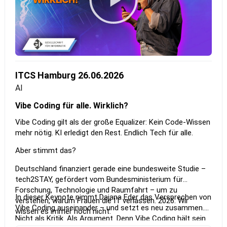
ITCS Hamburg 26.06.2026
AI
Vibe Coding für alle. Wirklich?
Vibe Coding gilt als der große Equalizer: Kein Code-Wissen
mehr nötig. KI erledigt den Rest. Endlich Tech für alle.
Aber stimmt das?
Deutschland finanziert gerade eine bundesweite Studie –
tech2STAY, gefördert vom Bundesministerium für
Forschung, Technologie und Raumfahrt – um zu
In dieser Keynote nimmt Dajana Eder das Versprechen von
verstehen, warum Frauen die IT verlassen. 2026. Wir
Vibe Coding auseinander – und setzt es neu zusammen.
wissen es immer noch nicht.
Nicht als Kritik. Als Argument. Denn Vibe Coding hält sein