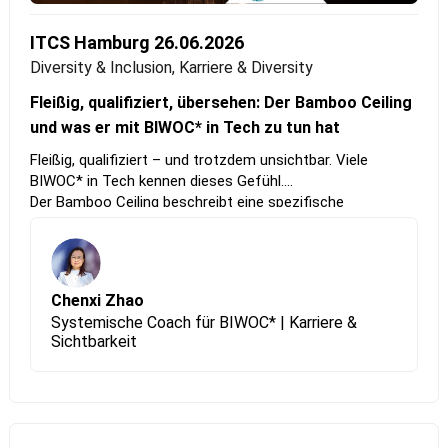
ITCS Hamburg 26.06.2026
Diversity & Inclusion, Karriere & Diversity
Fleißig, qualifiziert, übersehen: Der Bamboo Ceiling
und was er mit BIWOC* in Tech zu tun hat
Fleißig, qualifiziert – und trotzdem unsichtbar. Viele
BIWOC* in Tech kennen dieses Gefühl.
Der Bamboo Ceiling beschreibt eine spezifische
unsichtbare Barriere, die Menschen mit asiatischen
Wurzeln vom Aufstieg abhält, trotz Top-Leistung und
Qualifikation. Für Frauen* kommt die
Geschlechterdimension als zusätzliche Schicht dazu, die
Chenxi Zhao
sich mit unserer Herkunft oder Aussehen multipliziert.
Systemische Coach für BIWOC* | Karriere &
In diesem Talk erfährst du, was hinter diesem
Sichtbarkeit
strukturellen Phänomen steckt und was die Daten sagen.
Du nimmst mit: einen Perspektivwechsel hin zu
Systemverständnis, warum tiefe Selbstkenntnis der
Ausgangspunkt für echte Wirkung ist. Und wie das, was
uns geprägt hat, zu einer Ressource werden kann.