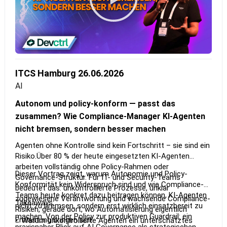
ITCS Hamburg 26.06.2026
AI
Autonom und policy-konform — passt das
zusammen? Wie Compliance-Manager KI-Agenten
nicht bremsen, sondern besser machen
Agenten ohne Kontrolle sind kein Fortschritt – sie sind ein
Risiko.Über 80 % der heute eingesetzten KI-Agenten
arbeiten vollständig ohne Policy-Rahmen oder
Dieser Vortrag zeigt, warum Autonomie und Policy-
Governance-Struktur. Für IT- und Security-Teams
Konformität kein Widerspruch sind und wie Compliance-
bedeutet das: unkontrollierte Prozesse, unklar
Teams heute konkret dazu beitragen können, KI-Agenten
zugewiesene Verantwortung und wachsende Compliance-
Takeaways:
nicht zu bremsen, sondern erst wirklich einsatzbereit zu
Risiken, gerade dort, wo Automatisierung eigentlich
machen. Von der Policy zur produktiven Guardrail: ein
Entlastung bringen soll.
•⁠ ⁠Warum unkontrollierte Agenten ein unterschätztes