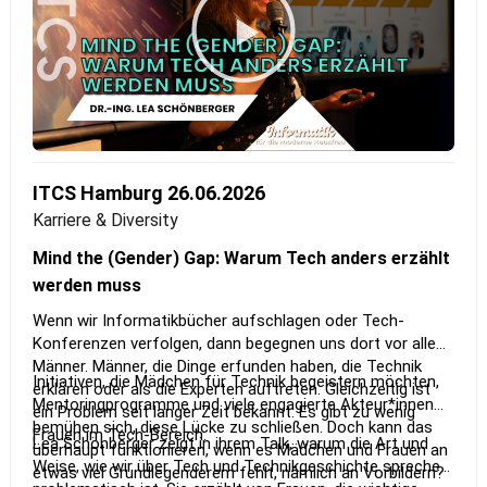
ITCS Hamburg 26.06.2026
Karriere & Diversity
Mind the (Gender) Gap: Warum Tech anders erzählt
werden muss
Wenn wir Informatikbücher aufschlagen oder Tech-
Konferenzen verfolgen, dann begegnen uns dort vor allem
Männer. Männer, die Dinge erfunden haben, die Technik
Initiativen, die Mädchen für Technik begeistern möchten,
erklären oder als die Experten auftreten. Gleichzeitig ist
Mentoringprogramme und viele engagierte Akteur*innen
ein Problem seit langer Zeit bekannt: Es gibt zu wenig
bemühen sich, diese Lücke zu schließen. Doch kann das
Frauen im Tech-Bereich.
Lea Schönberger zeigt in ihrem Talk, warum die Art und
überhaupt funktionieren, wenn es Mädchen und Frauen an
Weise, wie wir über Tech und Technikgeschichte sprechen,
etwas viel Grundlegenderem fehlt, nämlich an Vorbildern?