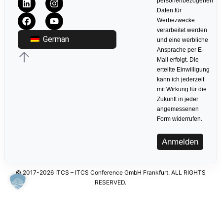
personenbezogenen
Daten für
Werbezwecke
verarbeitet werden
German
und eine werbliche
Ansprache per E-
Mail erfolgt. Die
erteilte Einwilligung
kann ich jederzeit
mit Wirkung für die
Zukunft in jeder
angemessenen
Form widerrufen.
Anmelden
© 2017-2026 ITCS – ITCS Conference GmbH Frankfurt. ALL RIGHTS
RESERVED.