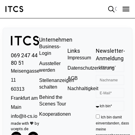
Quick search
Unternehmen
Business-
Links
Newsletter-
Login
069 247 44
Impressum
Anmeldung
80 51
Aussteller
Datenschutzerklärung
werden
Meisengasse
AGB
11
Stellenanzeigen
schalten
Nachhaltigkeit
60313
Behind the
Frankfurt am
Scenes Tour
Main
Kooperationen
info@it-cs.io
Ich bin damit
made with 💖 by
einverstanden, dass
ucepts.de
meine