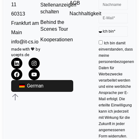
AGB
11
Stellenanzeigen
schalten
Nachhaltigkeit
60313
Behind the
Frankfurt am
Scenes Tour
Main
Kooperationen
info@it-cs.io
Ich bin damit
made with 💖 by
einverstanden, dass
ucepts.de
meine
personenbezogenen
Daten für
Werbezwecke
verarbeitet werden
German
und eine werbliche
Ansprache per E-
Mail erfolgt. Die
erteilte Einwilligung
kann ich jederzeit
mit Wirkung für die
Zukunft in jeder
angemessenen
Form widerrufen.