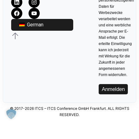
personenbezogenen
Daten für
Werbezwecke
verarbeitet werden
German
und eine werbliche
Ansprache per E-
Mail erfolgt. Die
erteilte Einwilligung
kann ich jederzeit
mit Wirkung für die
Zukunft in jeder
angemessenen
Form widerrufen.
Anmelden
© 2017-2026 ITCS – ITCS Conference GmbH Frankfurt. ALL RIGHTS
RESERVED.