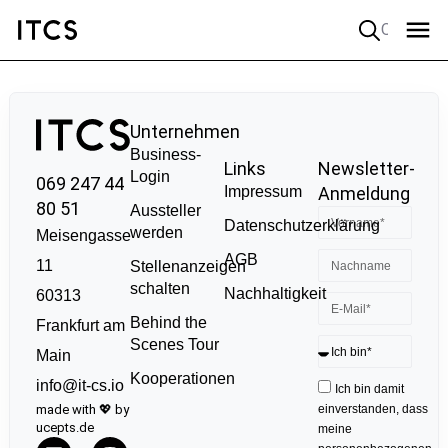
Quick search
Unternehmen
Business-
Links
Newsletter-
Login
069 247 44
Impressum
Anmeldung
80 51
Aussteller
Datenschutzerklärung
werden
Meisengasse
AGB
11
Stellenanzeigen
schalten
Nachhaltigkeit
60313
Behind the
Frankfurt am
Scenes Tour
Main
Kooperationen
info@it-cs.io
Ich bin damit
made with 💖 by
einverstanden, dass
ucepts.de
meine