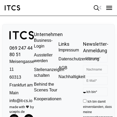
Quick search
Unternehmen
Business-
Links
Newsletter-
Login
069 247 44
Impressum
Anmeldung
80 51
Aussteller
Datenschutzerklärung
werden
Meisengasse
AGB
11
Stellenanzeigen
schalten
Nachhaltigkeit
60313
Behind the
Frankfurt am
Scenes Tour
Main
Kooperationen
info@it-cs.io
Ich bin damit
made with 💖 by
einverstanden, dass
ucepts.de
meine