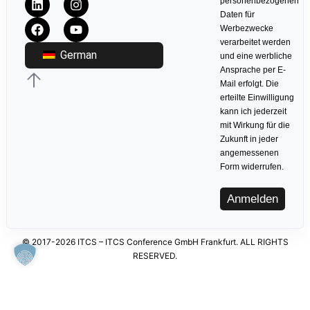
personenbezogenen
Daten für
Werbezwecke
verarbeitet werden
German
und eine werbliche
Ansprache per E-
Mail erfolgt. Die
erteilte Einwilligung
kann ich jederzeit
mit Wirkung für die
Zukunft in jeder
angemessenen
Form widerrufen.
Anmelden
© 2017-2026 ITCS – ITCS Conference GmbH Frankfurt. ALL RIGHTS
RESERVED.