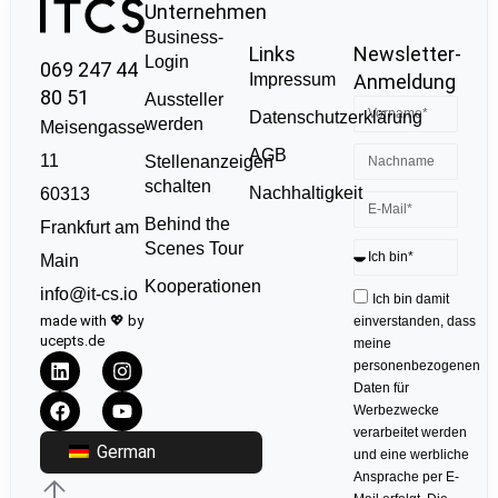
Unternehmen
Business-
Links
Newsletter-
Login
069 247 44
Impressum
Anmeldung
80 51
Aussteller
Datenschutzerklärung
werden
Meisengasse
AGB
11
Stellenanzeigen
schalten
Nachhaltigkeit
60313
Behind the
Frankfurt am
Scenes Tour
Main
Kooperationen
info@it-cs.io
Ich bin damit
made with 💖 by
einverstanden, dass
ucepts.de
meine
personenbezogenen
Daten für
Werbezwecke
verarbeitet werden
German
und eine werbliche
Ansprache per E-