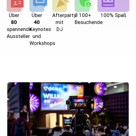
Über
Über
Afterparty
3.100+
100% Spaß
80
40
mit
Besuchende
spannende
Keynotes
DJ
Aussteller
und
Workshops