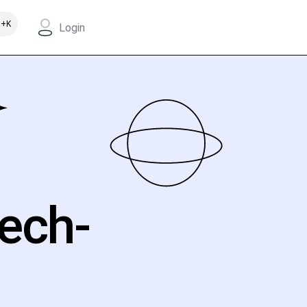
+K
Login
Tech-