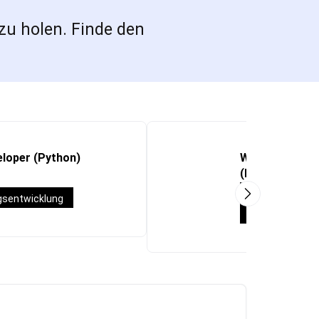
zu holen. Finde den
loper (Python)
Werkstudent:In
(M365/Teams/
Werkstudent*i
sentwicklung
System Engine