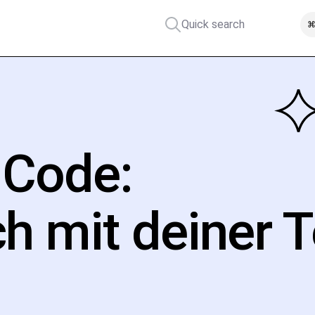
Quick search
⌘
 Code:
ch mit deiner 