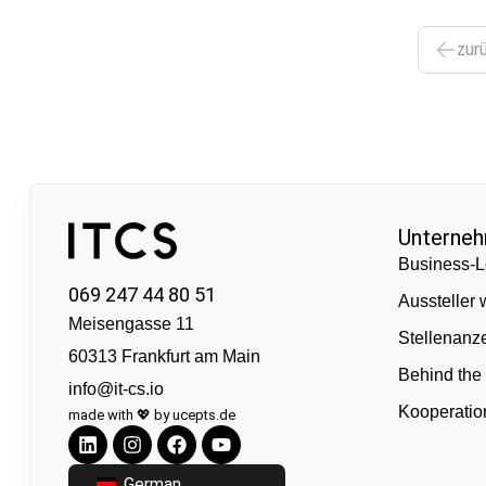
zur
Unterne
Business-L
069 247 44 80 51
Aussteller
Meisengasse 11
Stellenanz
60313 Frankfurt am Main
Behind the
info@it-cs.io
Kooperati
made with 💖 by ucepts.de
German