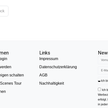
ück
hmen
Links
News
ogin
Impressum
 werden
Datenschutzerklärung
eigen schalten
AGB
 Scenes Tour
Nachhaltigkeit
Ich 
onen
Werbezw
erfolgt.
in jede