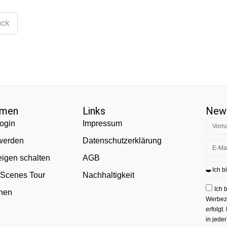
ück
hmen
Links
News
ogin
Impressum
 werden
Datenschutzerklärung
eigen schalten
AGB
 Scenes Tour
Nachhaltigkeit
Ich 
onen
Werbezw
erfolgt.
in jede