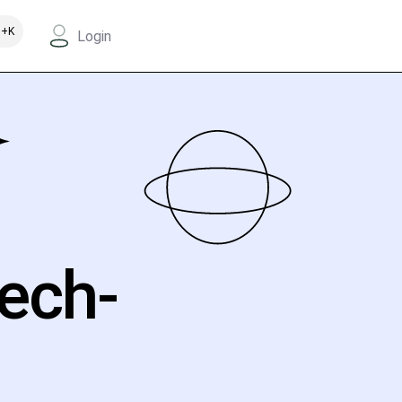
+K
Login
Tech-