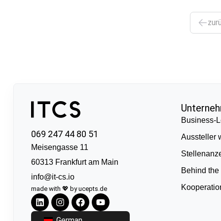
zur
Unterne
Business-L
069 247 44 80 51
Aussteller
Meisengasse 11
Stellenanz
60313 Frankfurt am Main
Behind the
info@it-cs.io
Kooperati
made with 💖 by ucepts.de
German