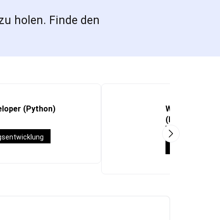
zu holen. Finde den
loper (Python)
Werkstudent:In
(M365/Teams/
Werkstudent*i
sentwicklung
System Engine