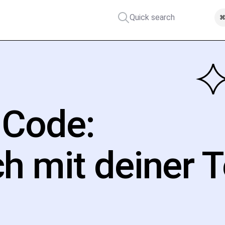
Quick search
⌘
 Code:
ch mit deiner 