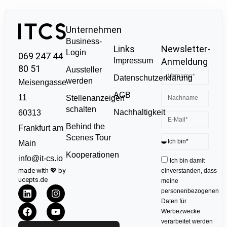
Unternehmen
Business-
Links
Newsletter-
Login
069 247 44
Impressum
Anmeldung
80 51
Aussteller
Datenschutzerklärung
werden
Meisengasse
AGB
11
Stellenanzeigen
schalten
Nachhaltigkeit
60313
Behind the
Frankfurt am
Scenes Tour
Main
Kooperationen
info@it-cs.io
Ich bin damit
made with 💖 by
einverstanden, dass
ucepts.de
meine
personenbezogenen
Daten für
Werbezwecke
verarbeitet werden