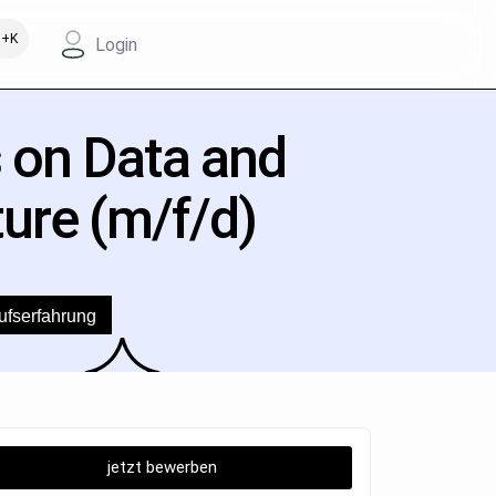
+K
Login
s on Data and
ure (m/f/d)
ufserfahrung
jetzt bewerben