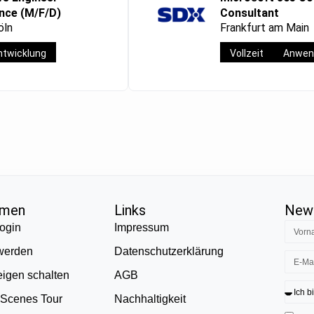
ence (M/F/D)
Consultant
öln
Frankfurt am Main
twicklung
Vollzeit
Anwen
hmen
Links
News
ogin
Impressum
 werden
Datenschutzerklärung
eigen schalten
AGB
 Scenes Tour
Nachhaltigkeit