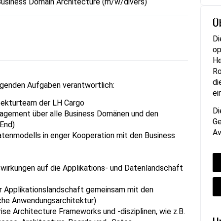
Business Domain Architecture (m/w/divers)
Ü
Di
op
He
Ro
di
lgenden Aufgaben verantwortlich:
ei
tekturteam der LH Cargo
Di
agement über alle Business Domänen und den
Ge
End)
Av
atenmodells in enger Kooperation mit den Business
swirkungen auf die Applikations- und Datenlandschaft
r Applikationslandschaft gemeinsam mit den
iche Anwendungsarchitektur)
se Architecture Frameworks und -disziplinen, wie z.B.