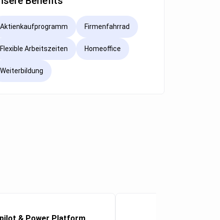
nsere Benefits
Aktienkaufprogramm
Firmenfahrrad
Flexible Arbeitszeiten
Homeoffice
Weiterbildung
pilot & Power Platform
Senior Sol