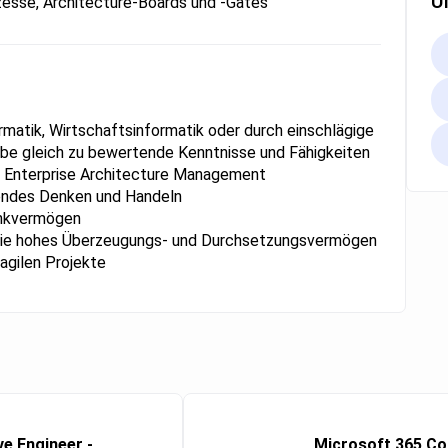
U
esse, Architecture-Boards und -Gates
atik, Wirtschaftsinformatik oder durch einschlägige
abe gleich zu bewertende Kenntnisse und Fähigkeiten
m Enterprise Architecture Management
fendes Denken und Handeln
enkvermögen
wie hohes Überzeugungs- und Durchsetzungsvermögen
 agilen Projekte
ve Engineer -
Microsoft 365 Co