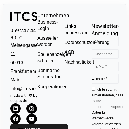
Unternehmen
Business-
Links
Newsletter-
Login
069 247 44
Impressum
Anmeldung
80 51
Aussteller
Datenschutzerklärung
werden
Meisengasse
AGB
11
Stellenanzeigen
schalten
Nachhaltigkeit
60313
Behind the
Frankfurt am
Scenes Tour
Main
Kooperationen
info@it-cs.io
Ich bin damit
made with 💖 by
einverstanden, dass
ucepts.de
meine
personenbezogenen
Daten für
Werbezwecke
verarbeitet werden