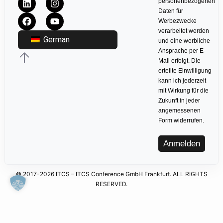
personenbezogenen
Daten für
Werbezwecke
verarbeitet werden
German
und eine werbliche
Ansprache per E-
Mail erfolgt. Die
erteilte Einwilligung
kann ich jederzeit
mit Wirkung für die
Zukunft in jeder
angemessenen
Form widerrufen.
Anmelden
© 2017-2026 ITCS – ITCS Conference GmbH Frankfurt. ALL RIGHTS
RESERVED.