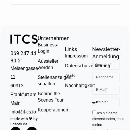
Unternehmen
Business-
Links
Newsletter-
Login
069 247 44
Impressum
Anmeldung
80 51
Aussteller
Datenschutzerklärung
werden
Meisengasse
AGB
11
Stellenanzeigen
schalten
Nachhaltigkeit
60313
Behind the
Frankfurt am
Scenes Tour
Main
Kooperationen
info@it-cs.io
Ich bin damit
made with 💖 by
einverstanden, dass
ucepts.de
meine