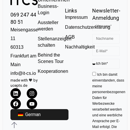
Business-
Links
Newsletter-
Login
069 247 44
Impressum
Anmeldung
80 51
Aussteller
Datenschutzerklärung
werden
Meisengasse
AGB
11
Stellenanzeigen
schalten
Nachhaltigkeit
60313
Behind the
Frankfurt am
Scenes Tour
Main
Kooperationen
info@it-cs.io
Ich bin damit
made with 💖 by
einverstanden, dass
ucepts.de
meine
personenbezogenen
Daten für
Werbezwecke
verarbeitet werden
German
und eine werbliche
Ansprache per E-
Mail erfolgt. Die