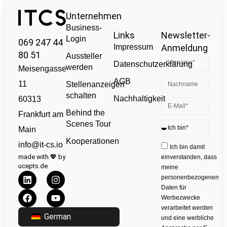
Unternehmen
Business-
Links
Newsletter-
Login
069 247 44
Impressum
Anmeldung
80 51
Aussteller
Datenschutzerklärung
werden
Meisengasse
AGB
11
Stellenanzeigen
schalten
Nachhaltigkeit
60313
Behind the
Frankfurt am
Scenes Tour
Main
Kooperationen
info@it-cs.io
Ich bin damit
made with 💖 by
einverstanden, dass
ucepts.de
meine
personenbezogenen
Daten für
Werbezwecke
verarbeitet werden
German
und eine werbliche