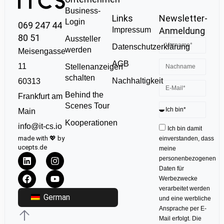
Business-
Links
Newsletter-
Login
069 247 44
Impressum
Anmeldung
80 51
Aussteller
Datenschutzerklärung
werden
Meisengasse
AGB
11
Stellenanzeigen
schalten
Nachhaltigkeit
60313
Behind the
Frankfurt am
Scenes Tour
Main
Kooperationen
info@it-cs.io
Ich bin damit
made with 💖 by
einverstanden, dass
ucepts.de
meine
personenbezogenen
Daten für
Werbezwecke
verarbeitet werden
German
und eine werbliche
Ansprache per E-
Mail erfolgt. Die