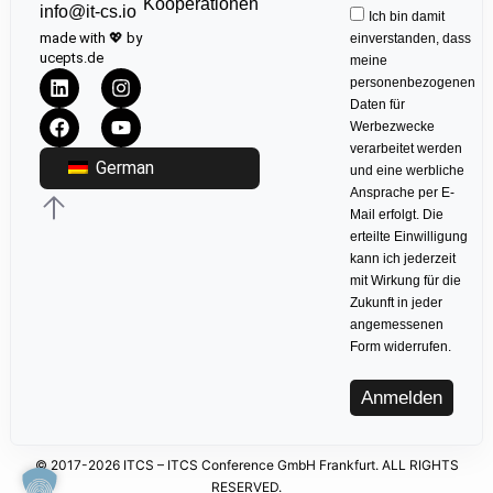
Kooperationen
info@it-cs.io
Ich bin damit
made with 💖 by
einverstanden, dass
ucepts.de
meine
personenbezogenen
Daten für
Werbezwecke
verarbeitet werden
German
und eine werbliche
Ansprache per E-
Mail erfolgt. Die
erteilte Einwilligung
kann ich jederzeit
mit Wirkung für die
Zukunft in jeder
angemessenen
Form widerrufen.
Anmelden
© 2017-2026 ITCS – ITCS Conference GmbH Frankfurt. ALL RIGHTS
RESERVED.