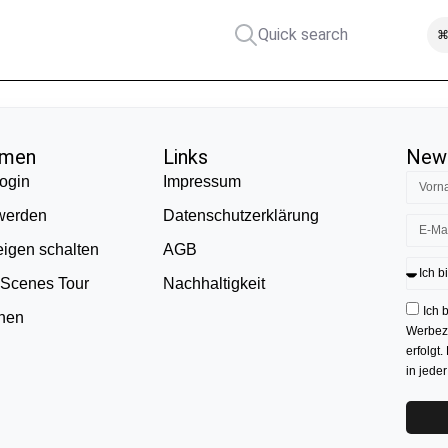
Quick search
⌘
hmen
Links
News
ogin
Impressum
 werden
Datenschutzerklärung
eigen schalten
AGB
 Scenes Tour
Nachhaltigkeit
Ich 
onen
Werbezw
erfolgt.
in jede