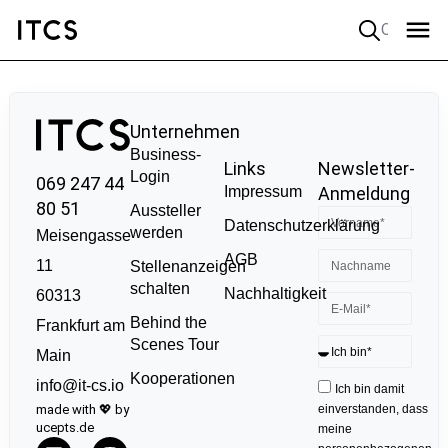
Quick search
Unternehmen
Business-
Links
Newsletter-
Login
069 247 44
Impressum
Anmeldung
80 51
Aussteller
Datenschutzerklärung
werden
Meisengasse
AGB
11
Stellenanzeigen
schalten
Nachhaltigkeit
60313
Behind the
Frankfurt am
Scenes Tour
Main
Kooperationen
info@it-cs.io
Ich bin damit
made with 💖 by
einverstanden, dass
ucepts.de
meine