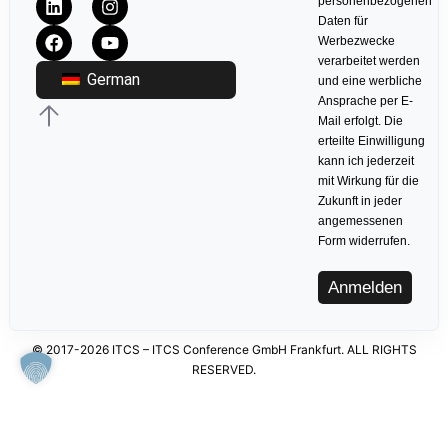
personenbezogenen
Daten für
Werbezwecke
verarbeitet werden
German
und eine werbliche
Ansprache per E-
Mail erfolgt. Die
erteilte Einwilligung
kann ich jederzeit
mit Wirkung für die
Zukunft in jeder
angemessenen
Form widerrufen.
Anmelden
© 2017-2026 ITCS – ITCS Conference GmbH Frankfurt. ALL RIGHTS
RESERVED.