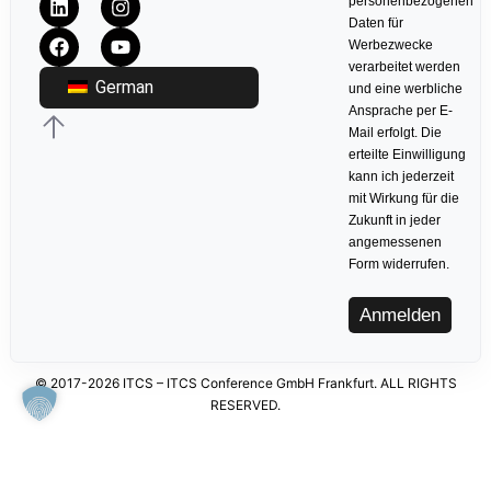
personenbezogenen
Daten für
Werbezwecke
verarbeitet werden
German
und eine werbliche
Ansprache per E-
Mail erfolgt. Die
erteilte Einwilligung
kann ich jederzeit
mit Wirkung für die
Zukunft in jeder
angemessenen
Form widerrufen.
Anmelden
© 2017-2026 ITCS – ITCS Conference GmbH Frankfurt. ALL RIGHTS
RESERVED.