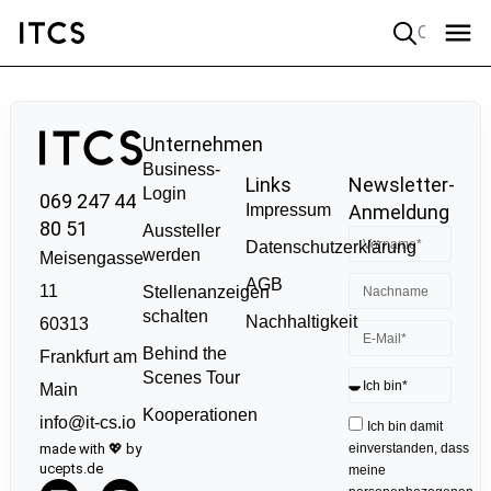
Quick search
Unternehmen
Business-
Links
Newsletter-
Login
069 247 44
Impressum
Anmeldung
80 51
Aussteller
Datenschutzerklärung
werden
Meisengasse
AGB
11
Stellenanzeigen
schalten
Nachhaltigkeit
60313
Behind the
Frankfurt am
Scenes Tour
Main
Kooperationen
info@it-cs.io
Ich bin damit
made with 💖 by
einverstanden, dass
ucepts.de
meine