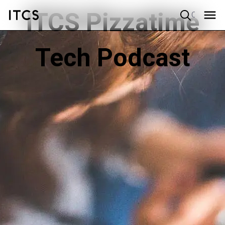
ITCS Pizzatime
Quick search
Tech Podcast