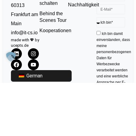
schalten
Nachhaltigkeit
60313
Behind the
Frankfurt am
Scenes Tour
Main
Kooperationen
info@it-cs.io
Ich bin damit
made with 💖 by
einverstanden, dass
ucepts.de
meine
personenbezogenen
Daten für
Werbezwecke
verarbeitet werden
German
und eine werbliche
Ansprache per E-
Mail erfolgt. Die
erteilte Einwilligung
kann ich jederzeit
mit Wirkung für die
Zukunft in jeder
angemessenen
Form widerrufen.