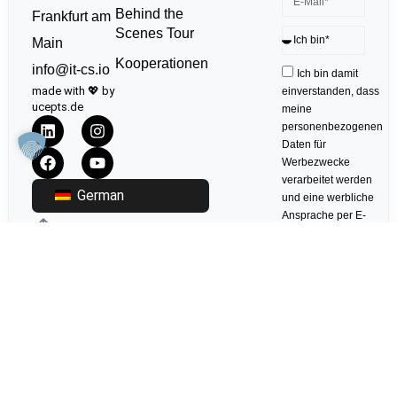
Behind the
Frankfurt am
Scenes Tour
Main
Kooperationen
info@it-cs.io
Ich bin damit
made with 💖 by
einverstanden, dass
ucepts.de
meine
personenbezogenen
Daten für
Werbezwecke
verarbeitet werden
German
und eine werbliche
Ansprache per E-
Mail erfolgt. Die
erteilte Einwilligung
kann ich jederzeit
mit Wirkung für die
Zukunft in jeder
angemessenen
Form widerrufen.
Anmelden