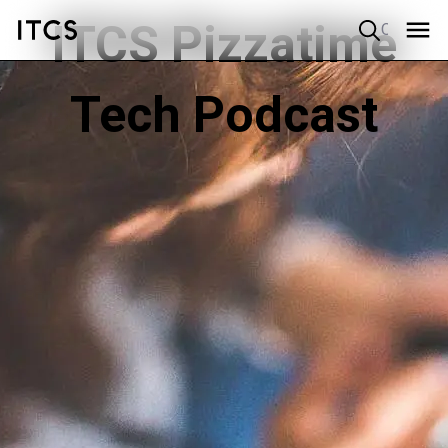
ITCS Pizzatime
Quick search
Tech Podcast