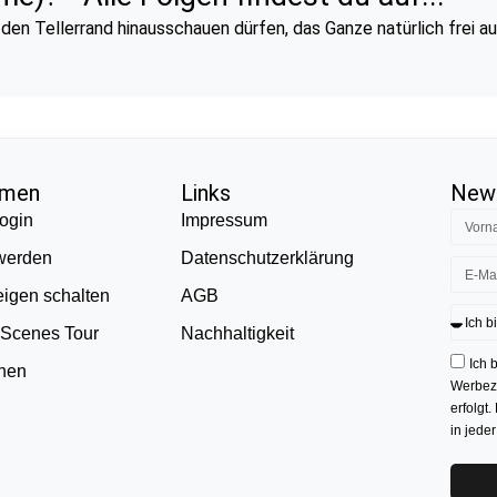
 den Tellerrand hinausschauen dürfen, das Ganze natürlich frei a
hmen
Links
News
ogin
Impressum
 werden
Datenschutzerklärung
eigen schalten
AGB
 Scenes Tour
Nachhaltigkeit
Ich 
onen
Werbezw
erfolgt.
in jede