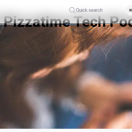
Quick search
⌘
 Pizzatime Tech Po