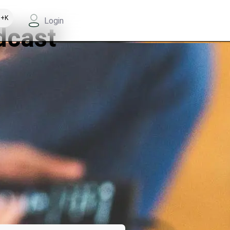
+K
Login
dcast