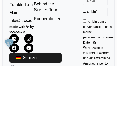
Behind the
Frankfurt am
Scenes Tour
Main
Kooperationen
info@it-cs.io
Ich bin damit
made with 💖 by
einverstanden, dass
ucepts.de
meine
personenbezogenen
Daten für
Werbezwecke
verarbeitet werden
German
und eine werbliche
Ansprache per E-
Mail erfolgt. Die
erteilte Einwilligung
kann ich jederzeit
mit Wirkung für die
Zukunft in jeder
angemessenen
Form widerrufen.
Anmelden