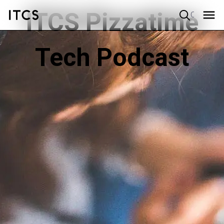
ITCS Pizzatime
Quick search
Tech Podcast