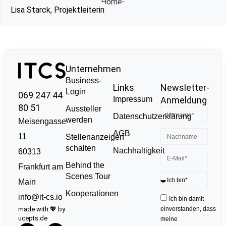
Lisa Starck, Projektleiterin
Unternehmen
Business-
Links
Newsletter-
Login
069 247 44
Impressum
Anmeldung
80 51
Aussteller
Datenschutzerklärung
werden
Meisengasse
AGB
11
Stellenanzeigen
schalten
Nachhaltigkeit
60313
Behind the
Frankfurt am
Scenes Tour
Main
Kooperationen
info@it-cs.io
Ich bin damit
made with 💖 by
einverstanden, dass
ucepts.de
meine