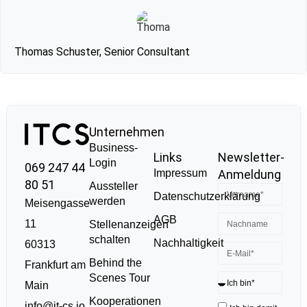
Thomas Schuster, Senior Consultant
Unternehmen
Business-
Links
Newsletter-
Login
069 247 44
Impressum
Anmeldung
80 51
Aussteller
Datenschutzerklärung
werden
Meisengasse
AGB
11
Stellenanzeigen
schalten
Nachhaltigkeit
60313
Behind the
Frankfurt am
Scenes Tour
Main
Kooperationen
info@it-cs.io