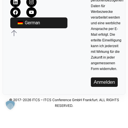
personenbezogenen
Daten für
Werbezwecke
verarbeitet werden
German
und eine werbliche
Ansprache per E-
Mail erfolgt. Die
erteilte Einwilligung
kann ich jederzeit
mit Wirkung für die
Zukunft in jeder
angemessenen
Form widerrufen.
Anmelden
© 2017-2026 ITCS – ITCS Conference GmbH Frankfurt. ALL RIGHTS
RESERVED.