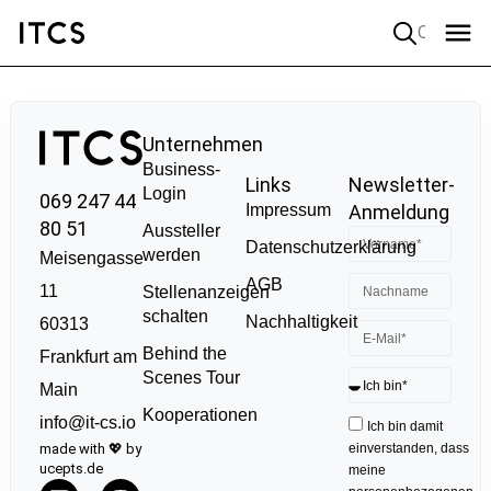
Quick search
Unternehmen
Business-
Links
Newsletter-
Login
069 247 44
Impressum
Anmeldung
80 51
Aussteller
Datenschutzerklärung
werden
Meisengasse
AGB
11
Stellenanzeigen
schalten
Nachhaltigkeit
60313
Behind the
Frankfurt am
Scenes Tour
Main
Kooperationen
info@it-cs.io
Ich bin damit
made with 💖 by
einverstanden, dass
ucepts.de
meine