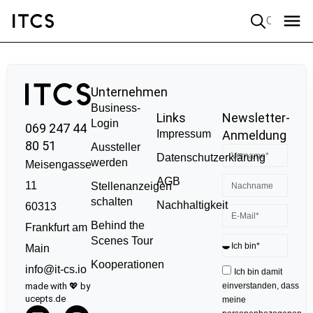
Quick search
Unternehmen
Business-
Links
Newsletter-
Login
069 247 44
Impressum
Anmeldung
80 51
Aussteller
Datenschutzerklärung
werden
Meisengasse
AGB
11
Stellenanzeigen
schalten
Nachhaltigkeit
60313
Behind the
Frankfurt am
Scenes Tour
Main
Kooperationen
info@it-cs.io
Ich bin damit
made with 💖 by
einverstanden, dass
ucepts.de
meine