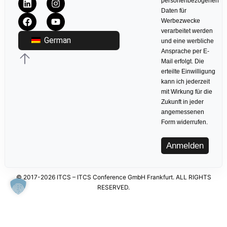
personenbezogenen
Daten für
Werbezwecke
verarbeitet werden
German
und eine werbliche
Ansprache per E-
Mail erfolgt. Die
erteilte Einwilligung
kann ich jederzeit
mit Wirkung für die
Zukunft in jeder
angemessenen
Form widerrufen.
Anmelden
© 2017-2026 ITCS – ITCS Conference GmbH Frankfurt. ALL RIGHTS
RESERVED.