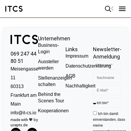
Quick search
Unternehmen
Business-
Links
Newsletter-
Login
069 247 44
Impressum
Anmeldung
80 51
Aussteller
Datenschutzerklärung
werden
Meisengasse
AGB
11
Stellenanzeigen
schalten
Nachhaltigkeit
60313
Behind the
Frankfurt am
Scenes Tour
Main
Kooperationen
info@it-cs.io
Ich bin damit
made with 💖 by
einverstanden, dass
ucepts.de
meine