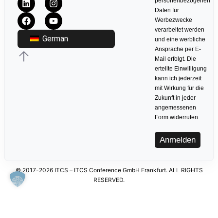
personenbezogenen
Daten für
Werbezwecke
verarbeitet werden
German
und eine werbliche
Ansprache per E-
Mail erfolgt. Die
erteilte Einwilligung
kann ich jederzeit
mit Wirkung für die
Zukunft in jeder
angemessenen
Form widerrufen.
Anmelden
© 2017-2026 ITCS – ITCS Conference GmbH Frankfurt. ALL RIGHTS
RESERVED.