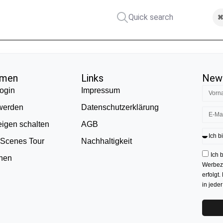
Quick search
⌘
hmen
Links
News
ogin
Impressum
 werden
Datenschutzerklärung
eigen schalten
AGB
 Scenes Tour
Nachhaltigkeit
Ich 
onen
Werbezw
erfolgt.
in jede