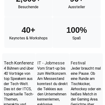
Besuchende
Aussteller
40
+
100
%
Keynotes & Workshops
Spaß
Tech Konferenz
IT - Jobmesse
Festival
4 Bühnen und über
Vom Start-up bis
Jeder braucht mal
40 Vorträge von
zum Weltkonzern.
eine Pause. Ob
top Speakern aus
Am Messestand
eine Runde am
der Tech-Welt.
konntest du direkt
Tischkicker,
Das ist der ITCS,
die Tekkies aus
Airhockey oder ein
topaktuelle Tech-
den Unternehmen
heißes Match in
Themen,
kennenlernen,
der Gaming Area.
interaktiv und
exklusive
Gerüchte über