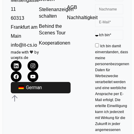
Meisengasse
AGB
11
Stellenanzeigen
schalten
Nachhaltigkeit
60313
Behind the
Frankfurt am
Scenes Tour
Main
Kooperationen
info@it-cs.io
Ich bin damit
made with 💖 by
einverstanden, dass
ucepts.de
meine
personenbezogenen
Daten für
Werbezwecke
verarbeitet werden
German
und eine werbliche
Ansprache per E-
Mail erfolgt. Die
erteilte Einwilligung
kann ich jederzeit
mit Wirkung für die
Zukunft in jeder
angemessenen