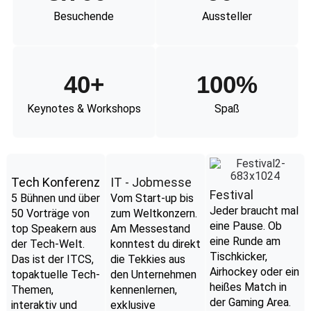
Besuchende
Aussteller
40
+
100
%
Keynotes & Workshops
Spaß
Tech Konferenz
IT - Jobmesse
Festival
5 Bühnen und über
Vom Start-up bis
Jeder braucht mal
50 Vorträge von
zum Weltkonzern.
eine Pause. Ob
top Speakern aus
Am Messestand
eine Runde am
der Tech-Welt.
konntest du direkt
Tischkicker,
Das ist der ITCS,
die Tekkies aus
Airhockey oder ein
topaktuelle Tech-
den Unternehmen
heißes Match in
Themen,
kennenlernen,
der Gaming Area.
interaktiv und
exklusive