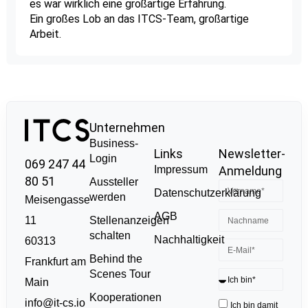
es war wirklich eine großartige Erfahrung.
Ein großes Lob an das ITCS-Team, großartige
Arbeit.
Unternehmen
Business-
Links
Newsletter-
Login
069 247 44
Impressum
Anmeldung
80 51
Aussteller
Datenschutzerklärung
werden
Meisengasse
AGB
11
Stellenanzeigen
schalten
Nachhaltigkeit
60313
Behind the
Frankfurt am
Scenes Tour
Main
Kooperationen
info@it-cs.io
Ich bin damit