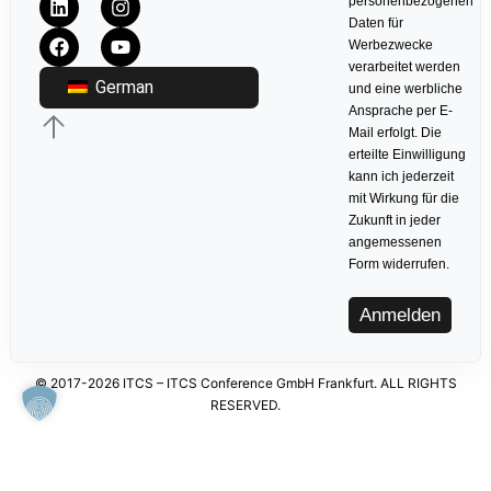
personenbezogenen
Daten für
Werbezwecke
verarbeitet werden
German
und eine werbliche
Ansprache per E-
Mail erfolgt. Die
erteilte Einwilligung
kann ich jederzeit
mit Wirkung für die
Zukunft in jeder
angemessenen
Form widerrufen.
Anmelden
© 2017-2026 ITCS – ITCS Conference GmbH Frankfurt. ALL RIGHTS
RESERVED.