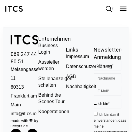
Quick search
Unternehmen
Business-
Links
Newsletter-
Login
069 247 44
Impressum
Anmeldung
80 51
Aussteller
Datenschutzerklärung
werden
Meisengasse
AGB
11
Stellenanzeigen
schalten
Nachhaltigkeit
60313
Behind the
Frankfurt am
Scenes Tour
Main
Kooperationen
info@it-cs.io
Ich bin damit
made with 💖 by
einverstanden, dass
ucepts.de
meine