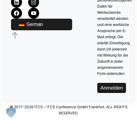
personenbezogenen
Daten für
Werbezwecke
verarbeitet werden
German
und eine werbliche
Ansprache per E-
Mail erfolgt. Die
erteilte Einwilligung
kann ich jederzeit
mit Wirkung für die
Zukunft in jeder
angemessenen
Form widerrufen.
Anmelden
© 2017-2026 ITCS – ITCS Conference GmbH Frankfurt. ALL RIGHTS
RESERVED.