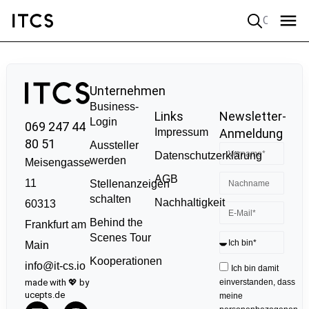
Quick search
Unternehmen
Business-
Links
Newsletter-
Login
069 247 44
Impressum
Anmeldung
80 51
Aussteller
Datenschutzerklärung
werden
Meisengasse
AGB
11
Stellenanzeigen
schalten
Nachhaltigkeit
60313
Behind the
Frankfurt am
Scenes Tour
Main
Kooperationen
info@it-cs.io
Ich bin damit
made with 💖 by
einverstanden, dass
ucepts.de
meine