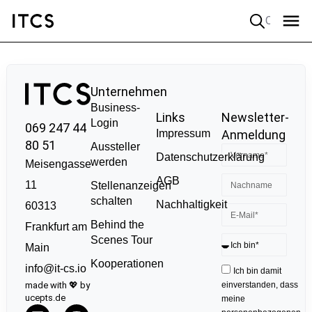
Quick search
Unternehmen
Business-
Links
Newsletter-
Login
069 247 44
Impressum
Anmeldung
80 51
Aussteller
Datenschutzerklärung
werden
Meisengasse
AGB
11
Stellenanzeigen
schalten
Nachhaltigkeit
60313
Behind the
Frankfurt am
Scenes Tour
Main
Kooperationen
info@it-cs.io
Ich bin damit
made with 💖 by
einverstanden, dass
ucepts.de
meine