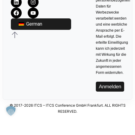
personenbezogenen
Daten für
Werbezwecke
verarbeitet werden
German
und eine werbliche
Ansprache per E-
Mail erfolgt. Die
erteilte Einwilligung
kann ich jederzeit
mit Wirkung für die
Zukunft in jeder
angemessenen
Form widerrufen.
Anmelden
© 2017-2026 ITCS – ITCS Conference GmbH Frankfurt. ALL RIGHTS
RESERVED.