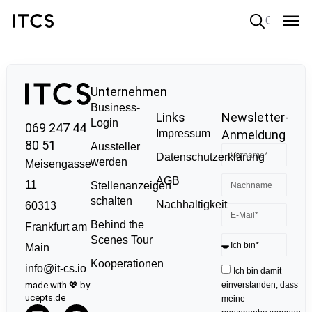
Quick search
Unternehmen
Business-
Links
Newsletter-
Login
069 247 44
Impressum
Anmeldung
80 51
Aussteller
Datenschutzerklärung
werden
Meisengasse
AGB
11
Stellenanzeigen
schalten
Nachhaltigkeit
60313
Behind the
Frankfurt am
Scenes Tour
Main
Kooperationen
info@it-cs.io
Ich bin damit
made with 💖 by
einverstanden, dass
ucepts.de
meine