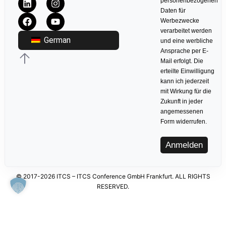
personenbezogenen
Daten für
Werbezwecke
verarbeitet werden
German
und eine werbliche
Ansprache per E-
Mail erfolgt. Die
erteilte Einwilligung
kann ich jederzeit
mit Wirkung für die
Zukunft in jeder
angemessenen
Form widerrufen.
Anmelden
© 2017-2026 ITCS – ITCS Conference GmbH Frankfurt. ALL RIGHTS
RESERVED.