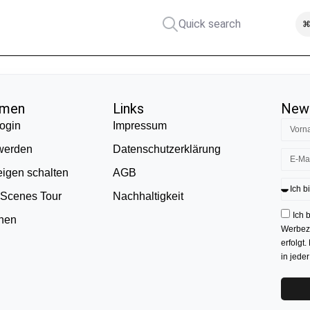
Quick search
⌘
hmen
Links
News
ogin
Impressum
 werden
Datenschutzerklärung
eigen schalten
AGB
 Scenes Tour
Nachhaltigkeit
Ich 
onen
Werbezw
erfolgt.
in jede