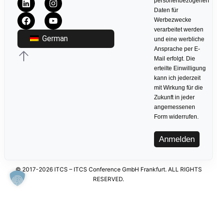
personenbezogenen
Daten für
Werbezwecke
verarbeitet werden
German
und eine werbliche
Ansprache per E-
Mail erfolgt. Die
erteilte Einwilligung
kann ich jederzeit
mit Wirkung für die
Zukunft in jeder
angemessenen
Form widerrufen.
Anmelden
© 2017-2026 ITCS – ITCS Conference GmbH Frankfurt. ALL RIGHTS
RESERVED.