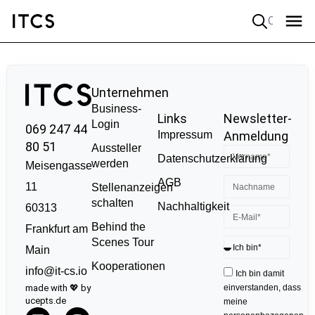
Quick search
Unternehmen
Business-
Links
Newsletter-
Login
069 247 44
Impressum
Anmeldung
80 51
Aussteller
Datenschutzerklärung
werden
Meisengasse
AGB
11
Stellenanzeigen
schalten
Nachhaltigkeit
60313
Behind the
Frankfurt am
Scenes Tour
Main
Kooperationen
info@it-cs.io
Ich bin damit
made with 💖 by
einverstanden, dass
ucepts.de
meine