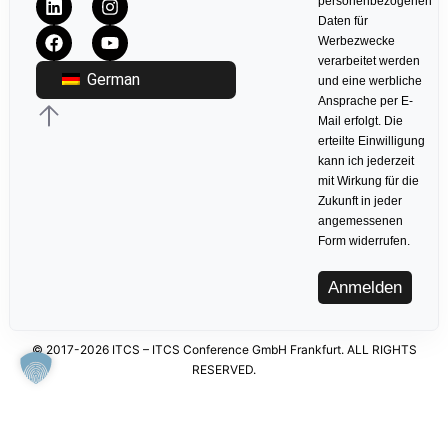
personenbezogenen
Daten für
Werbezwecke
verarbeitet werden
German
und eine werbliche
Ansprache per E-
Mail erfolgt. Die
erteilte Einwilligung
kann ich jederzeit
mit Wirkung für die
Zukunft in jeder
angemessenen
Form widerrufen.
Anmelden
© 2017-2026 ITCS – ITCS Conference GmbH Frankfurt. ALL RIGHTS
RESERVED.