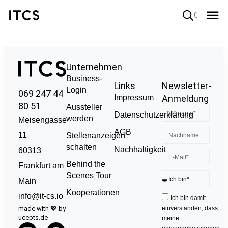
Quick search
Unternehmen
Business-
Links
Newsletter-
Login
069 247 44
Impressum
Anmeldung
80 51
Aussteller
Datenschutzerklärung
werden
Meisengasse
AGB
11
Stellenanzeigen
schalten
Nachhaltigkeit
60313
Behind the
Frankfurt am
Scenes Tour
Main
Kooperationen
info@it-cs.io
Ich bin damit
made with 💖 by
einverstanden, dass
ucepts.de
meine