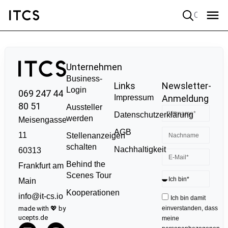
Quick search
Unternehmen
Business-
Links
Newsletter-
Login
069 247 44
Impressum
Anmeldung
80 51
Aussteller
Datenschutzerklärung
werden
Meisengasse
AGB
11
Stellenanzeigen
schalten
Nachhaltigkeit
60313
Behind the
Frankfurt am
Scenes Tour
Main
Kooperationen
info@it-cs.io
Ich bin damit
made with 💖 by
einverstanden, dass
ucepts.de
meine