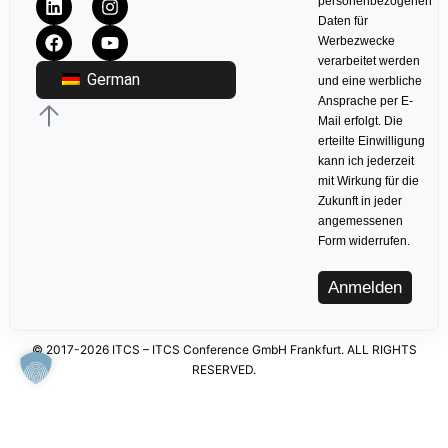
personenbezogenen
Daten für
Werbezwecke
verarbeitet werden
German
und eine werbliche
Ansprache per E-
Mail erfolgt. Die
erteilte Einwilligung
kann ich jederzeit
mit Wirkung für die
Zukunft in jeder
angemessenen
Form widerrufen.
Anmelden
© 2017-2026 ITCS – ITCS Conference GmbH Frankfurt. ALL RIGHTS
RESERVED.