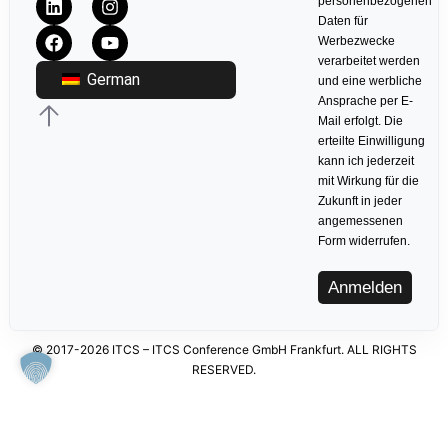
personenbezogenen
Daten für
Werbezwecke
verarbeitet werden
German
und eine werbliche
Ansprache per E-
Mail erfolgt. Die
erteilte Einwilligung
kann ich jederzeit
mit Wirkung für die
Zukunft in jeder
angemessenen
Form widerrufen.
Anmelden
© 2017-2026 ITCS – ITCS Conference GmbH Frankfurt. ALL RIGHTS
RESERVED.