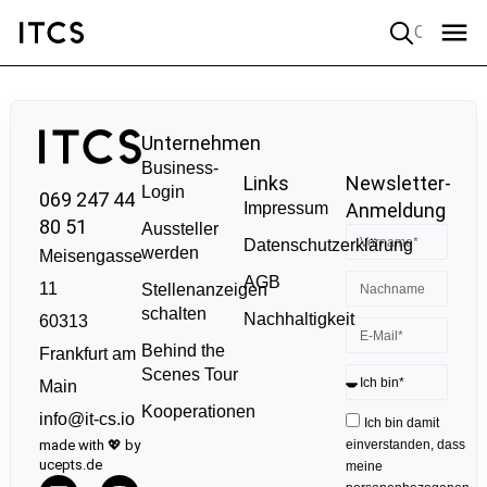
Quick search
Unternehmen
Business-
Links
Newsletter-
Login
069 247 44
Impressum
Anmeldung
80 51
Aussteller
Datenschutzerklärung
werden
Meisengasse
AGB
11
Stellenanzeigen
schalten
Nachhaltigkeit
60313
Behind the
Frankfurt am
Scenes Tour
Main
Kooperationen
info@it-cs.io
Ich bin damit
made with 💖 by
einverstanden, dass
ucepts.de
meine