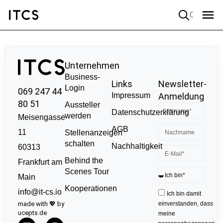
Quick search
Unternehmen
Business-
Links
Newsletter-
Login
069 247 44
Impressum
Anmeldung
80 51
Aussteller
Datenschutzerklärung
werden
Meisengasse
AGB
11
Stellenanzeigen
schalten
Nachhaltigkeit
60313
Behind the
Frankfurt am
Scenes Tour
Main
Kooperationen
info@it-cs.io
Ich bin damit
made with 💖 by
einverstanden, dass
ucepts.de
meine