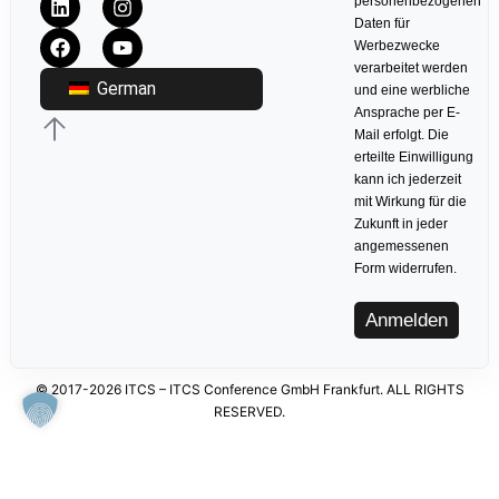
personenbezogenen
Daten für
Werbezwecke
verarbeitet werden
German
und eine werbliche
Ansprache per E-
Mail erfolgt. Die
erteilte Einwilligung
kann ich jederzeit
mit Wirkung für die
Zukunft in jeder
angemessenen
Form widerrufen.
Anmelden
© 2017-2026 ITCS – ITCS Conference GmbH Frankfurt. ALL RIGHTS
RESERVED.