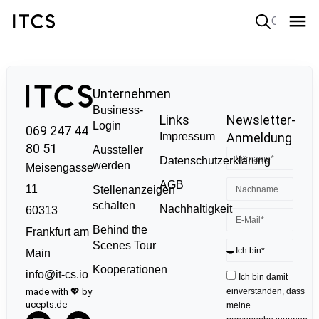
Quick search
Unternehmen
Business-
Links
Newsletter-
Login
069 247 44
Impressum
Anmeldung
80 51
Aussteller
Datenschutzerklärung
werden
Meisengasse
AGB
11
Stellenanzeigen
schalten
Nachhaltigkeit
60313
Behind the
Frankfurt am
Scenes Tour
Main
Kooperationen
info@it-cs.io
Ich bin damit
made with 💖 by
einverstanden, dass
ucepts.de
meine