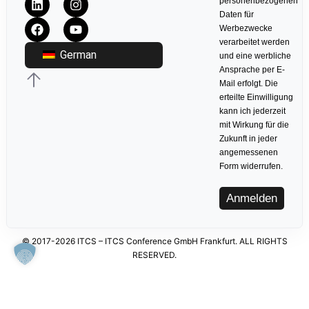
personenbezogenen
Daten für
Werbezwecke
verarbeitet werden
German
und eine werbliche
Ansprache per E-
Mail erfolgt. Die
erteilte Einwilligung
kann ich jederzeit
mit Wirkung für die
Zukunft in jeder
angemessenen
Form widerrufen.
Anmelden
© 2017-2026 ITCS – ITCS Conference GmbH Frankfurt. ALL RIGHTS
RESERVED.