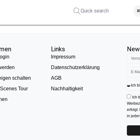
Quick search
⌘
hmen
Links
News
ogin
Impressum
 werden
Datenschutzerklärung
eigen schalten
AGB
 Scenes Tour
Nachhaltigkeit
Ich 
onen
Werbezw
erfolgt.
in jede